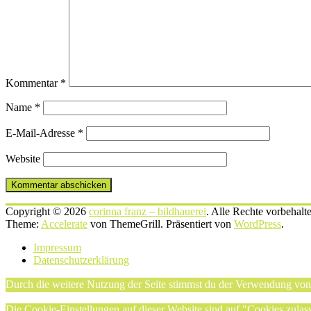
Kommentar
*
Name
*
E-Mail-Adresse
*
Website
Copyright © 2026
corinna franz – bildhauerei
. Alle Rechte vorbehalt
Theme:
Accelerate
von ThemeGrill. Präsentiert von
WordPress
.
Impressum
Datenschutzerklärung
Durch die weitere Nutzung der Seite stimmst du der Verwendung vo
Die Cookie-Einstellungen auf dieser Website sind auf "Cookies zulas