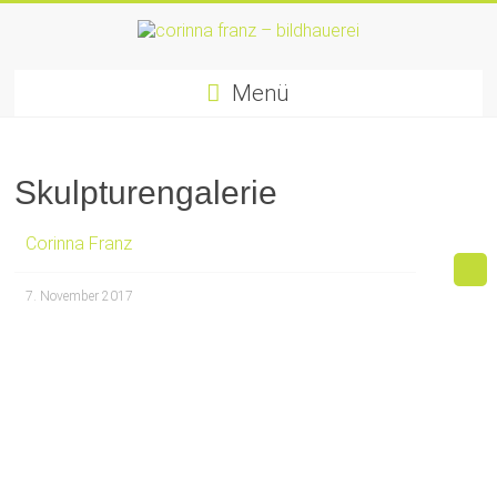
Zum
Inhalt
springen
corinna
Menü
franz
–
Skulpturengalerie
bildhauerei
lichtgestalten
Corinna Franz
7. November 2017