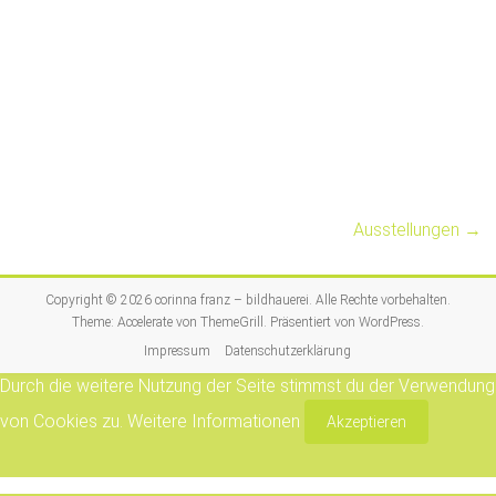
Ausstellungen
→
Copyright © 2026
corinna franz – bildhauerei
. Alle Rechte vorbehalten.
Theme:
Accelerate
von ThemeGrill. Präsentiert von
WordPress
.
Impressum
Datenschutzerklärung
Durch die weitere Nutzung der Seite stimmst du der Verwendung
von Cookies zu.
Weitere Informationen
Akzeptieren