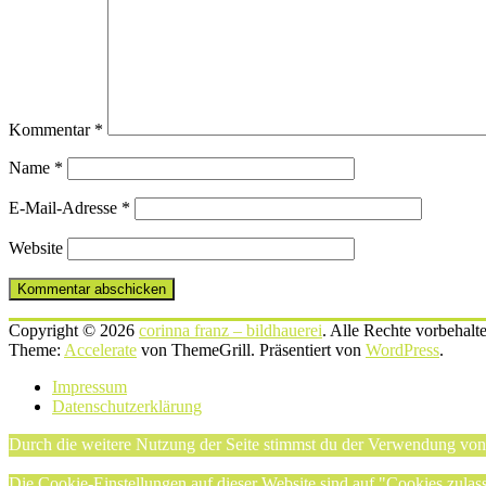
Kommentar
*
Name
*
E-Mail-Adresse
*
Website
Copyright © 2026
corinna franz – bildhauerei
. Alle Rechte vorbehalt
Theme:
Accelerate
von ThemeGrill. Präsentiert von
WordPress
.
Impressum
Datenschutzerklärung
Durch die weitere Nutzung der Seite stimmst du der Verwendung vo
Die Cookie-Einstellungen auf dieser Website sind auf "Cookies zulas