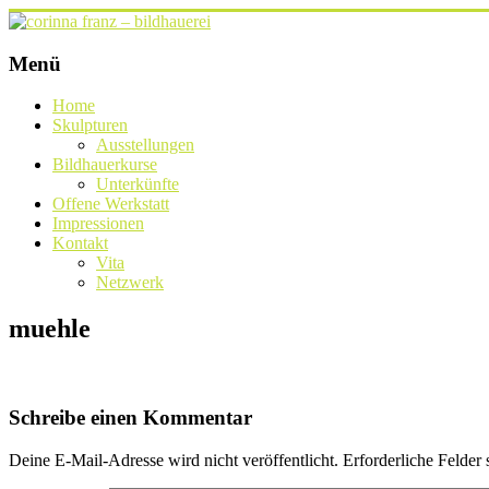
Zum
Inhalt
springen
corinna
Menü
franz
Home
–
Skulpturen
bildhauerei
Ausstellungen
Bildhauerkurse
lichtgestalten
Unterkünfte
Offene Werkstatt
Impressionen
Kontakt
Vita
Netzwerk
muehle
Schreibe einen Kommentar
Deine E-Mail-Adresse wird nicht veröffentlicht.
Erforderliche Felder 