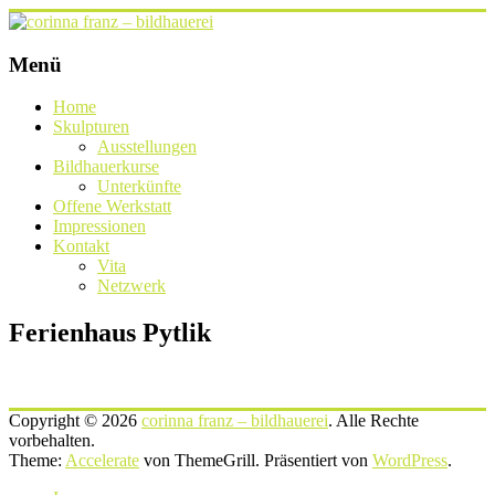
Zum
Inhalt
springen
corinna
Menü
franz
Home
–
Skulpturen
bildhauerei
Ausstellungen
Bildhauerkurse
lichtgestalten
Unterkünfte
Offene Werkstatt
Impressionen
Kontakt
Vita
Netzwerk
Ferienhaus Pytlik
Copyright © 2026
corinna franz – bildhauerei
. Alle Rechte
vorbehalten.
Theme:
Accelerate
von ThemeGrill. Präsentiert von
WordPress
.