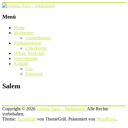
Zum
Inhalt
springen
corinna
Menü
franz
Home
–
Skulpturen
bildhauerei
Ausstellungen
Bildhauerkurse
lichtgestalten
Unterkünfte
Offene Werkstatt
Impressionen
Kontakt
Vita
Netzwerk
Salem
Copyright © 2026
corinna franz – bildhauerei
. Alle Rechte
vorbehalten.
Theme:
Accelerate
von ThemeGrill. Präsentiert von
WordPress
.